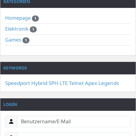
KATEGORIEN
Homepage
1
Elektronik
1
Games
1
KEYWORDS
Speedport Hybrid
SPH
LTE
Telnet
Apex Legends
LOGIN