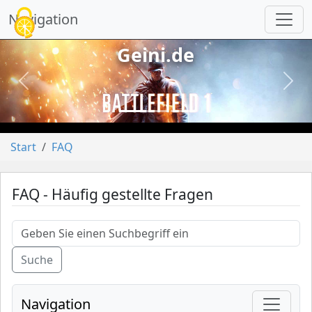
Cookie-Einstellungen
Navigation
Geini.de
vorheriges
näch
Start
FAQ
FAQ - Häufig gestellte Fragen
Suche
Navigation