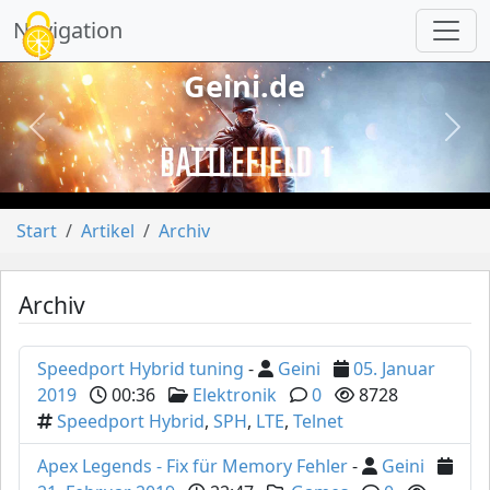
Cookie-Einstellungen
Navigation
Geini.de
vorheriges
näch
Start
Artikel
Archiv
Archiv
Speedport Hybrid tuning
-
Geini
05. Januar
2019
00:36
Elektronik
0
8728
Speedport Hybrid
,
SPH
,
LTE
,
Telnet
Apex Legends - Fix für Memory Fehler
-
Geini