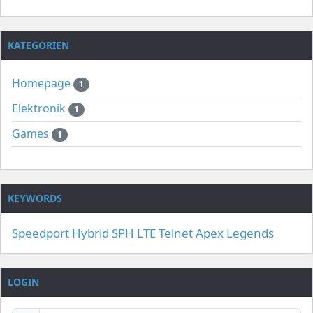
KATEGORIEN
Homepage
1
Elektronik
1
Games
1
KEYWORDS
Speedport Hybrid
SPH
LTE
Telnet
Apex Legends
LOGIN