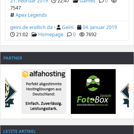
21. Februar 2019
22:47
Games
0
7547
Apex Legends
geini.de endlich da
-
Geini
04. Januar 2019
21:02
Homepage
0
7692
PARTNER
LETZTE ARTIKEL