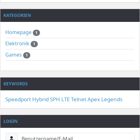
KATEGORIEN
Homepage
1
Elektronik
1
Games
1
KEYWORDS
Speedport Hybrid
SPH
LTE
Telnet
Apex Legends
LOGIN