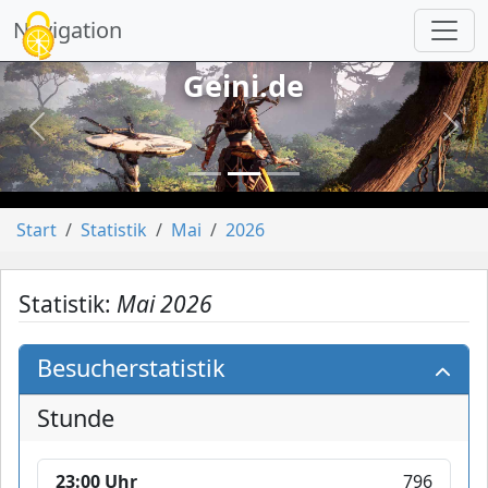
Cookie-Einstellungen
Navigation
Geini.de
vorheriges
näch
Start
Statistik
Mai
2026
Statistik:
Mai 2026
Besucherstatistik
Stunde
23:00 Uhr
796