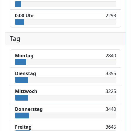
0:00 Uhr
2293
Tag
Montag
2840
Dienstag
3355
Mittwoch
3225
Donnerstag
3440
Freitag
3645