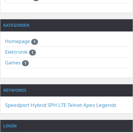
KATEGORIEN
Homepage
1
Elektronik
1
Games
1
KEYWORDS
Speedport Hybrid
SPH
LTE
Telnet
Apex Legends
LOGIN