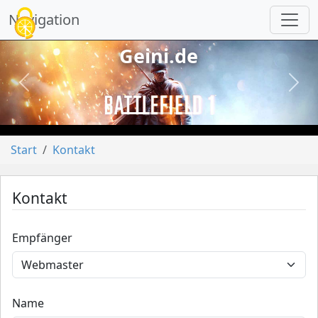
Cookie-Einstellungen
Navigation
Geini.de
vorheriges
näch
Start
Kontakt
Kontakt
Empfänger
Name