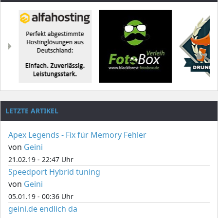
LETZTE ARTIKEL
Apex Legends - Fix für Memory Fehler
von
Geini
21.02.19 - 22:47 Uhr
Speedport Hybrid tuning
von
Geini
05.01.19 - 00:36 Uhr
geini.de endlich da