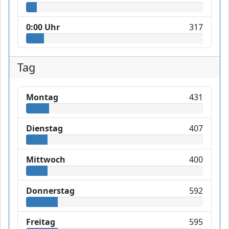
0:00 Uhr
317
Tag
Montag
431
Dienstag
407
Mittwoch
400
Donnerstag
592
Freitag
595