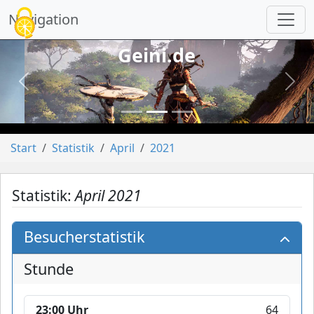
Cookie-Einstellungen
Navigation
Geini.de
vorheriges
näch
Start
Statistik
April
2021
Statistik:
April 2021
Besucherstatistik
Stunde
23:00 Uhr
64