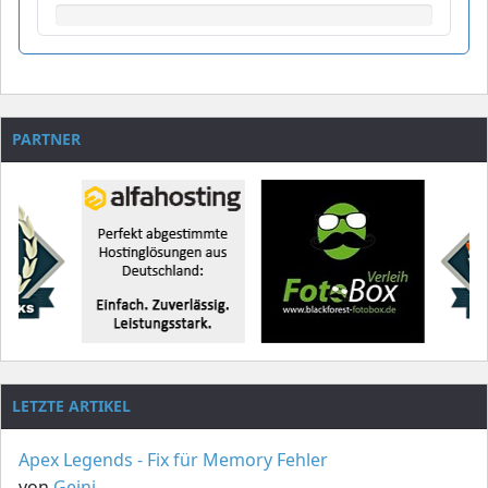
PARTNER
LETZTE ARTIKEL
Apex Legends - Fix für Memory Fehler
von
Geini