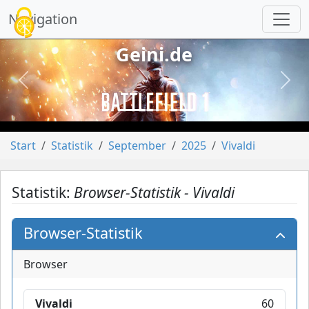
Cookie-Einstellungen
Navigation
Geini.de
vorheriges
näch
Start
Statistik
September
2025
Vivaldi
Statistik:
Browser-Statistik - Vivaldi
Browser-Statistik
Browser
Vivaldi
60