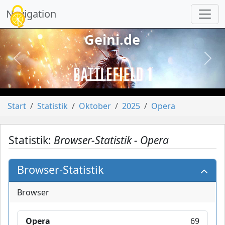
Cookie-Einstellungen
Navigation
Geini.de
vorheriges
näch
Start
Statistik
Oktober
2025
Opera
Statistik:
Browser-Statistik - Opera
Browser-Statistik
Browser
Opera
69