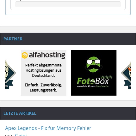
PARTNER
LETZTE ARTIKEL
Apex Legends - Fix für Memory Fehler
von
Geini