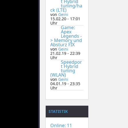
t Hybrid
tuning/ha
ck (LTE)
von
Geini
15.02.20 - 17:01
Uhr
Game:
Apex
Legends -
> Memory und
Absturz FIX
von
Geini
21.02.19 - 22:39
Uhr
Speedpor
t Hybrid
tuning
(WLAN)
von
Geini
04.01.19 - 23:35
Uhr
STATISTIK
Online: 11