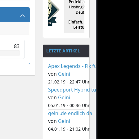
83
LETZTE ARTIKEL
Apex Legends - Fix für Memory Fehler
von
Geini
21.02.19 - 22:47 Uhr
Speedport Hybrid tuning
von
Geini
05.01.19 - 00:36 Uhr
geini.de endlich da
von
Geini
04.01.19 - 21:02 Uhr