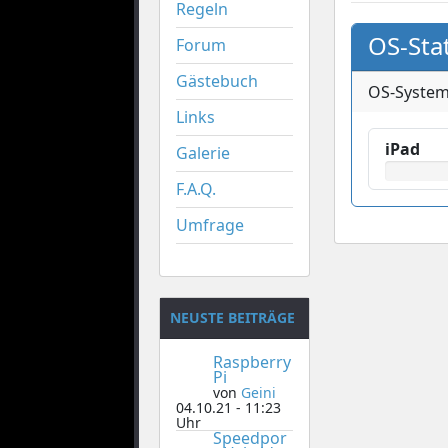
Regeln
OS-Stat
Forum
Gästebuch
OS-Syste
Links
iPad
Galerie
F.A.Q.
Umfrage
NEUSTE BEITRÄGE
Raspberry
Pi
von
Geini
04.10.21 - 11:23
Uhr
Speedpor