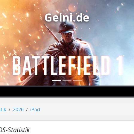
Geini.de
stik
2026
iPad
OS-Statistik