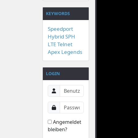
KEYWORDS
Speedport
Hybrid
SPH
LTE
Telnet
Apex Legends
LOGIN
Angemeldet
bleiben?