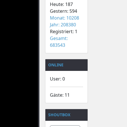
Heute: 187
Gestern: 594
Monat: 10208
Jahr: 208380
Registriert: 1
Gesamt:
683543
ONLINE
User: 0
Gäste: 11
SHOUTBOX