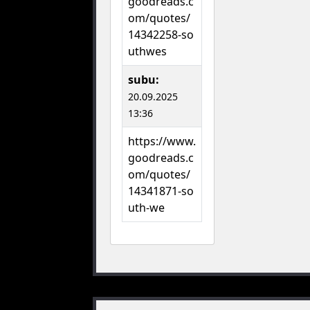
goodreads.c
om/quotes/
14342258-so
uthwes
subu:
20.09.2025
13:36
https://www.
goodreads.c
om/quotes/
14341871-so
uth-we