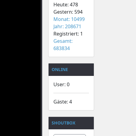
Heute: 478
Gestern: 594
Monat: 10499
Jahr: 208671
Registriert: 1
Gesamt:
683834
ONLINE
User: 0
Gäste: 4
SHOUTBOX