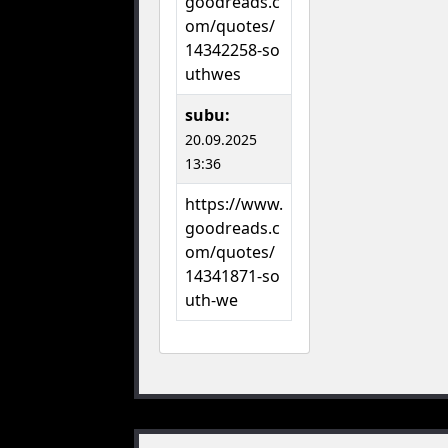
goodreads.c
om/quotes/
14342258-so
uthwes
subu:
20.09.2025
13:36
https://www.
goodreads.c
om/quotes/
14341871-so
uth-we