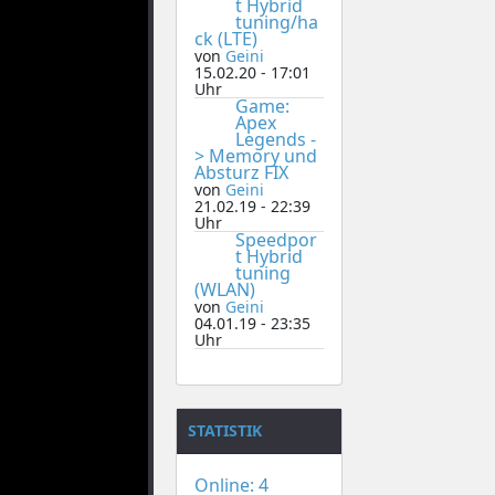
t Hybrid
tuning/ha
ck (LTE)
von
Geini
15.02.20 - 17:01
Uhr
Game:
Apex
Legends -
> Memory und
Absturz FIX
von
Geini
21.02.19 - 22:39
Uhr
Speedpor
t Hybrid
tuning
(WLAN)
von
Geini
04.01.19 - 23:35
Uhr
STATISTIK
Online: 4