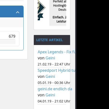
679
LETZTE ARTIKEL
Apex Legends - Fix für Memory Fehler
von
Geini
21.02.19 - 22:47 Uhr
Speedport Hybrid tuning
von
Geini
05.01.19 - 00:36 Uhr
geini.de endlich da
von
Geini
04.01.19 - 21:02 Uhr