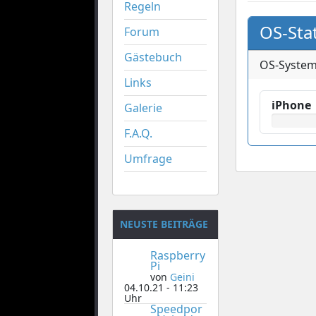
Regeln
OS-Stat
Forum
Gästebuch
OS-Syste
Links
iPhone
Galerie
F.A.Q.
Umfrage
NEUSTE BEITRÄGE
Raspberry
Pi
von
Geini
04.10.21 - 11:23
Uhr
Speedpor