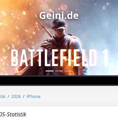
Geini.de
stik
2026
iPhone
OS-Statistik