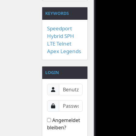
KEYWORDS
Speedport
Hybrid
SPH
LTE
Telnet
Apex Legends
LOGIN
Angemeldet
bleiben?